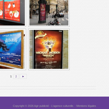
1
2
►
Copyright © 2026
Agir publicité
- L'agence culturelle. -
Mentions légales