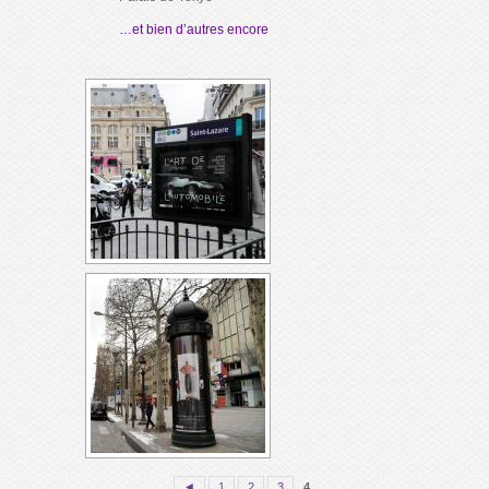
…et bien d’autres encore
◄
1
2
3
4